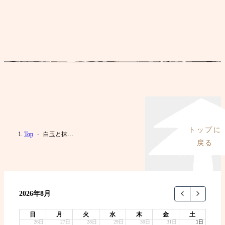
Top
白玉と抹茶の濃茶アフォガート
2026年8月
日
月
火
水
木
金
土
26日
27日
28日
29日
30日
31日
1日