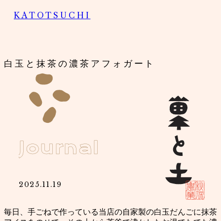
KATOTSUCHI
白玉と抹茶の濃茶アフォガート
J
o
u
r
n
a
l
2025.11.19
毎日、手ごねで作っている当店の自家製の白玉だんごに抹茶